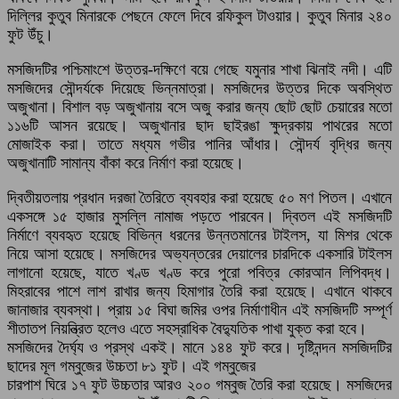
দিল্লির কুতুব মিনারকে পেছনে ফেলে দিবে রফিকুল টাওয়ার। কুতুব মিনার ২৪০
ফুট উঁচু।
মসজিদটির পশ্চিমাংশে উত্তর-দক্ষিণে বয়ে গেছে যমুনার শাখা ঝিনাই নদী। এটি
মসজিদের সৌন্দর্যকে দিয়েছে ভিন্নমাত্রা। মসজিদের উত্তর দিকে অবস্থিত
অজুখানা। বিশাল বড় অজুখানায় বসে অজু করার জন্য ছোট ছোট চেয়ারের মতো
১১৬টি আসন রয়েছে। অজুখানার ছাদ ছাইরঙা ক্ষুদ্রকায় পাথরের মতো
মোজাইক করা। তাতে মধ্যম গভীর পানির আঁধার। সৌন্দর্য বৃদ্ধির জন্য
অজুখানাটি সামান্য বাঁকা করে নির্মাণ করা হয়েছে।
দ্বিতীয়তলায় প্রধান দরজা তৈরিতে ব্যবহার করা হয়েছে ৫০ মণ পিতল। এখানে
একসঙ্গে ১৫ হাজার মুসল্লি নামাজ পড়তে পারবেন। দ্বিতল এই মসজিদটি
নির্মাণে ব্যবহৃত হয়েছে বিভিন্ন ধরনের উন্নতমানের টাইলস, যা মিশর থেকে
নিয়ে আসা হয়েছে। মসজিদের অভ্যন্তরের দেয়ালের চারদিকে একসারি টাইলস
লাগানো হয়েছে, যাতে খণ্ড খণ্ড করে পুরো পবিত্র কোরআন লিপিবদ্ধ।
মিহরাবের পাশে লাশ রাখার জন্য হিমাগার তৈরি করা হয়েছে। এখানে থাকবে
জানাজার ব্যবস্থা। প্রায় ১৫ বিঘা জমির ওপর নির্মাণাধীন এই মসজিদটি সম্পূর্ণ
শীতাতপ নিয়ন্ত্রিত হলেও এতে সহস্রাধিক বৈদ্যুতিক পাখা যুক্ত করা হবে।
মসজিদের দৈর্ঘ্য ও প্রস্থ একই। মানে ১৪৪ ফুট করে। দৃষ্টিনন্দন মসজিদটির
ছাদের মূল গম্বুজের উচ্চতা ৮১ ফুট। এই গম্বুজের
চারপাশ ঘিরে ১৭ ফুট উচ্চতার আরও ২০০ গম্বুজ তৈরি করা হয়েছে। মসজিদের