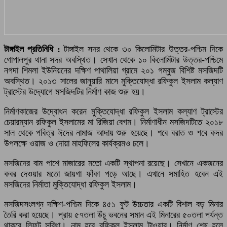
টাঙ্গাইল প্রতিনিধি :
টাঙ্গাইল সদর থেকে ৩০ কিলোমিটার উত্তর-পশ্চিম দিকে
গোপালপুর থানা সদর অবস্থিত। সেখান থেকে ১০ কিলোমিটার উত্তর-পশ্চিমে
নগদা শিমলা ইউনিয়নের দক্ষিণ পাথালিয়া গ্রামে ২০১ গম্বুজ বিশিষ্ট মসজিদটি
অবস্থিত। ২০১৩ সালের জানুয়ারি মাসে মুক্তিযোদ্ধা রফিকুল ইসলাম কল্যাণ
ট্রাস্টের উদ্যোগে মসজিদটির নির্মাণ কাজ শুরু হয়।
নির্মাণকাজের উদ্বোধন করেন মুক্তিযোদ্ধা রফিকুল ইসলাম কল্যাণ ট্রাস্টের
চেয়ারম্যান রফিকুল ইসলামের মা রিজিয়া বেগম। নির্মাণাধীন মসজিদটিতে ২০১৮
সাল থেকে পবিত্র ঈদের নামাজ আদায় শুরু হয়েছে। শবে বরাত ও শবে কদর
উপলক্ষে ওয়াজ ও দোয়া মাহফিলের কার্যক্রমও চলে।
মসজিদের বাম পাশে মাজারের মতো একটি স্থাপনা রয়েছে। সেখানে একজনের
কবর দেওয়ার মতো জায়গা ফাঁকা পড়ে আছে। এখানে সমাহিত হবেন এই
মসজিদের নির্মাতা মুক্তিযোদ্ধা রফিকুল ইসলাম।
মসজিদসংলগ্ন দক্ষিণ-পশ্চিম দিকে ৪৫১ ফুট উচ্চতার একটি বিশাল বড় মিনার
তৈরি করা হয়েছে। প্রায় ৫৭তলা উঁচু ভবনের সমান এই মিনারের ৫০তলা পর্যন্ত
থাকবে লিফট সুবিধা। নাম হবে রফিকুল ইসলাম টাওয়ার। নির্মাণ শেষ হলে