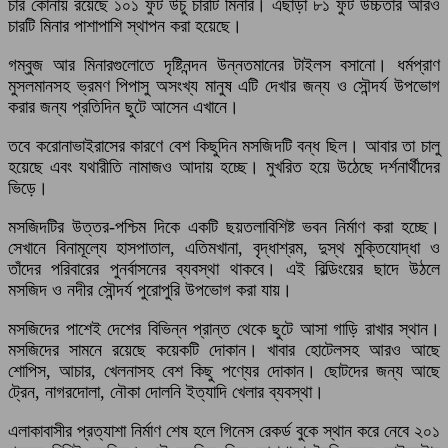
চার কোনায় রয়েছে ১০১ ফুট উঁচু চারটি মিনার। এছাড়া ৮১ ফুট উচ্চতার আরও
চারটি মিনার পাশাপাশি স্থাপন করা হয়েছে।
গম্বুজ আর মিনারগুলোতে দৃষ্টিনন্দন উন্নতমানের টাইলস বসানো। ধর্মপ্রাণ
মুসলমানসহ ভ্রমণ পিপাসু অসংখ্য মানুষ এটি দেখার জন্য ও সৌন্দর্য উপভোগ
করার জন্য প্রতিদিন ছুটে আসেন এখানে।
তবে করোনাভাইরাসের কারণে বেশ কিছুদিন মসজিদটি বন্ধ ছিল। আবার তা চালু
হয়েছে এবং যথারীতি নামাজও আদায় হচ্ছে। মুখরিত হয়ে উঠেছে দর্শনার্থীদের
ভিড়ে।
মসজিদটির উত্তর-পশ্চিম দিকে একটি ছয়তলাবিশিষ্ট ভবন নির্মাণ করা হচ্ছে।
সেখানে বিনামূল্যে হাসপাতাল, এতিমখানা, বৃদ্ধাশ্রম, দুস্থ মুক্তিযোদ্ধা ও
তাঁদের পরিবারের পুনর্বাসনের ব্যবস্থা থাকবে। এই বিল্ডিংয়ের ছাদে উঠলে
মসজিদ ও নদীর সৌন্দর্য পুরোপুরি উপভোগ করা যায়।
মসজিদের পাশেই দেশের বিভিন্ন প্রান্ত থেকে ছুটে আসা গাড়ি রাখার স্থান।
মসজিদের সামনে রয়েছে কয়েকটি দোকান। খাবার হোটেলসহ আরও আছে
শোপিস, আচার, খেলনাসহ বেশ কিছু পণ্যের দোকান। ছোটদের জন্য আছে
ট্রেন, নাগরদোলা, নৌকা দোলনি ইত্যাদি খেলার ব্যবস্থা।
এলাকাবাসীর প্রত্যাশা নির্মাণ শেষ হলে গিনেস রেকর্ড বুকে স্থান করে নেবে ২০১