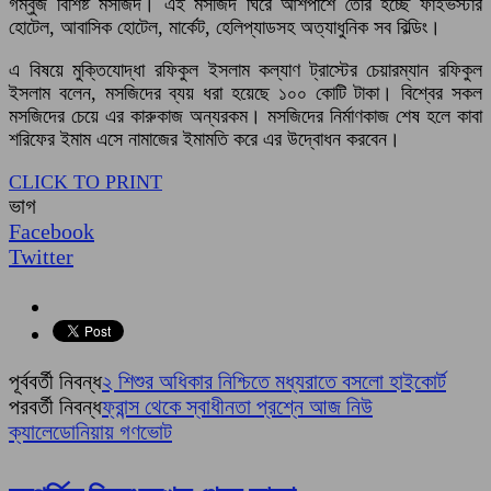
গম্বুজ বিশিষ্ট মসজিদ। এই মসজিদ ঘিরে আশপাশে তৈরি হচ্ছে ফাইভস্টার
হোটেল, আবাসিক হোটেল, মার্কেট, হেলিপ্যাডসহ অত্যাধুনিক সব বিল্ডিং।
এ বিষয়ে মুক্তিযোদ্ধা রফিকুল ইসলাম কল্যাণ ট্রাস্টের চেয়ারম্যান রফিকুল
ইসলাম বলেন, মসজিদের ব্যয় ধরা হয়েছে ১০০ কোটি টাকা। বিশ্বের সকল
মসজিদের চেয়ে এর কারুকাজ অন্যরকম। মসজিদের নির্মাণকাজ শেষ হলে কাবা
শরিফের ইমাম এসে নামাজের ইমামতি করে এর উদ্বোধন করবেন।
CLICK TO PRINT
ভাগ
Facebook
Twitter
পূর্ববর্তী নিবন্ধ
২ শিশুর অধিকার নিশ্চিতে মধ্যরাতে বসলো হাইকোর্ট
পরবর্তী নিবন্ধ
ফ্রান্স থেকে স্বাধীনতা প্রশ্নে আজ নিউ
ক্যালেডোনিয়ায় গণভোট