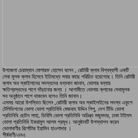
উপজেলা চেয়াম্যান মোশারফ হোসেন বলেন , রোটারী ক্লাব বিশ্বব্যাপী একটি
সেবা মূলক ক্লাব হিসেবে ইতিমধ্যে সবার কাছে পরিচিত হয়েগেছে। তিনি রোটারী
ক্লাব অব স্কাইলানের সদস্যদের ধন্যবান জানান, ভোলার বন্যায়
ক্ষতিগ্রস্থদের পাশে দাঁড়ানোর জন্য । আগামীতে ভোলায় ক্লাবের সেবামূলক
সব অনুষ্ঠানে পাশে থাকবেন বলেও তিনি জানান।
এসময় আরো উপস্থিত ছিলেন ,রোটারী ক্লাব অব স্কাইলাইনের সদস্য একুশে
টেলিভিশনের ভোলা ভোলা প্রতিনিধি মেজবাহ উদ্দিন শিপু, দেশ টিভি ভোলা
প্রতিনিধি ছোটন সাহা, ডিবিসি ভোলা প্রতিনিধি অচিন্ত্য মজুমদার, ঢাকা টাইমস
ভোলা প্রতিনিধি ইকরামুল আলম প্রমূখ। আনুষ্ঠানটি উপস্থাপন করেন
ভোলাবাণীর রির্পোটার ইয়ামিন হাওলাদার ।
শীর্ষবাণী/এনএ