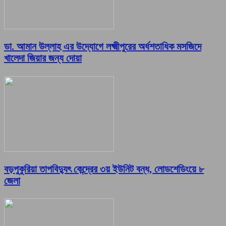
ডা. আমান উল্লাহ এর উদ্যোগে লক্ষ্মীপুরের অর্ধশতাধিক মসজিদে
খালেদা জিয়ার জন্য দোয়া
বড়পুকুরিয়া তাপবিদ্যুৎ কেন্দ্রের ৩য় ইউনিট বন্ধ, লোডশেডিংয়ে ৮
জেলা