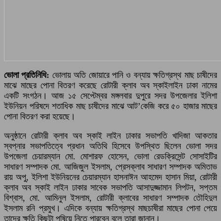
ভোলা প্রতিনিধি:
ভোলায় অতি জোয়ারে পানি ও বন্যায় ক্ষতিগ্রস্থ মাছ চাষীদের
মাঝে মাছের পোনা বিতরণ করেছে রোটারী ক্লাব অব স্কাইলাইন ঢাকা নামের
একটি সংগঠন। আজ ১৫ সেপ্টেম্বর মঙ্গলবার দুপুরে সদর উপজেলার ইলিশা
ইউনিয়ন পরিষদে শতাধিক মাছ চাষীদের মাঝে আট’কেজি করে ৫০ হাজার মাছের
পোনা বিতরণ করা হয়েছে।
অনুষ্ঠানে রোটারী ক্লাব অব স্কাই লাইন ঢাকার সভাপতি খাদিজা আকতার
স্বপ্নার সভাপতিত্বে প্রধান অতিথি হিসেবে উপস্থিত ছিলেন ভোলা সদর
উপজেলা চেয়ারম্যান মো. মোশারফ হোসেন, ভোলা রেডক্রিসেন্ট সোসাইটির
সাধারণ সম্পাদক মো. আজিজুল ইসলাম, প্রেসক্লাব সাধারণ সম্পাদক অমিতাভ
রায় অপু, ইলিশা ইউনিয়নের চেয়ারম্যান হাসনাঈন আহমেদ হাসান মিয়া, রোটারী
ক্লাব অব স্কাই লাইন ঢাকার সাবেক সভাপতি আসাদুজ্জামান লিপটন, সপ্তম
বিশ্বাস, মো. আমিনুল ইসলাম, রোটারী ক্লাবের সাধারণ সম্পাদক তৌহিদুল
ইসলাম রনি প্রমুখ। এদিকে বন্যায় ক্ষতিগ্রস্থ মাছচাষীরা মাছের পোনা পেয়ে
তাদের ক্ষতি কিছুটা পুষিয়ে নিতে পারবেন বলে তারা জানান।