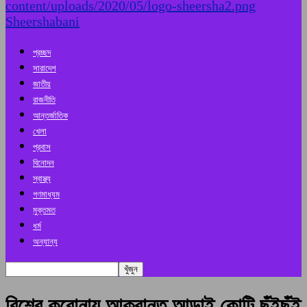
Sheershabani
প্রচ্ছদ
সারাদেশ
জাতীয়
রাজনীতি
আন্তর্জাতিক
খেলা
প্রবাস
বিনোদন
স্বাস্থ্য
গণমাধ্যম
মুক্তমত
ধর্ম
অন্যান্য
বিশ্বে করোনায় আক্রান্ত আড়াই কোটি ছুঁইছুঁই