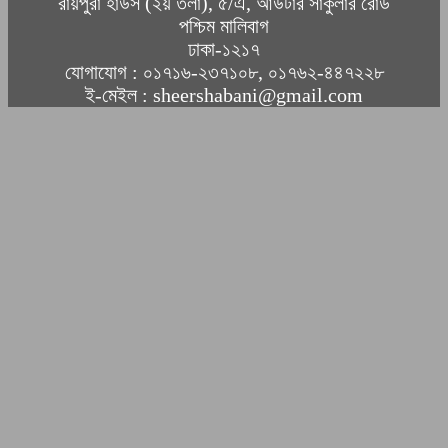
রায়পুরা হাউস (২য় তলা), ৫/এ, আউটার সার্কুলার রোড
পশ্চিম মালিবাগ
ঢাকা-১২১৭
যোগাযোগ : ০১৭১৬-২৩৭১০৮, ০১৭৬২-৪৪৭২২৮
ই-মেইল : sheershabani@gmail.com