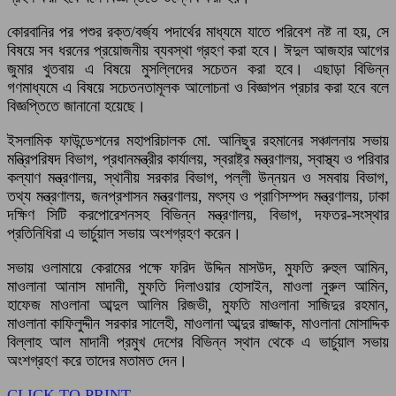
কোরবানির পর পশুর রক্ত/বর্জ্য পদার্থের মাধ্যমে যাতে পরিবেশ নষ্ট না হয়, সে
বিষয়ে সব ধরনের প্রয়োজনীয় ব্যবস্থা গ্রহণ করা হবে। ঈদুল আজহার আগের
জুমার খুতবায় এ বিষয়ে মুসল্লিদের সচেতন করা হবে। এছাড়া বিভিন্ন
গণমাধ্যমে এ বিষয়ে সচেতনতামূলক আলোচনা ও বিজ্ঞাপন প্রচার করা হবে বলে
বিজ্ঞপ্তিতে জানানো হয়েছে।
ইসলামিক ফাউন্ডেশনের মহাপরিচালক মো. আনিছুর রহমানের সঞ্চালনায় সভায়
মন্ত্রিপরিষদ বিভাগ, প্রধানমন্ত্রীর কার্যালয়, স্বরাষ্ট্র মন্ত্রণালয়, স্বাস্থ্য ও পরিবার
কল্যাণ মন্ত্রণালয়, স্থানীয় সরকার বিভাগ, পল্লী উন্নয়ন ও সমবায় বিভাগ,
তথ্য মন্ত্রণালয়, জনপ্রশাসন মন্ত্রণালয়, মৎস্য ও প্রাণিসম্পদ মন্ত্রণালয়, ঢাকা
দক্ষিণ সিটি করপোরেশনসহ বিভিন্ন মন্ত্রণালয়, বিভাগ, দফতর-সংস্থার
প্রতিনিধিরা এ ভার্চুয়াল সভায় অংশগ্রহণ করেন।
সভায় ওলামায়ে কেরামের পক্ষে ফরিদ উদ্দিন মাসউদ, মুফতি রুহুল আমিন,
মাওলানা আনাস মাদানী, মুফতি দিলাওয়ার হোসাইন, মাওলা নুরুল আমিন,
হাফেজ মাওলানা আব্দুল আলিম রিজভী, মুফতি মাওলানা সাজিদুর রহমান,
মাওলানা কাফিলুদ্দীন সরকার সালেহী, মাওলানা আব্দুর রাজ্জাক, মাওলানা মোসাদ্দিক
বিল্লাহ আল মাদানী প্রমুখ দেশের বিভিন্ন স্থান থেকে এ ভার্চুয়াল সভায়
অংশগ্রহণ করে তাদের মতামত দেন।
CLICK TO PRINT