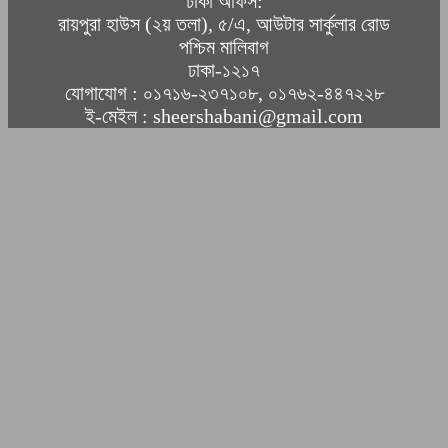
ঢাকা অফিস:
রায়পুরা হাউস (২য় তলা), ৫/এ, আউটার সার্কুলার রোড
পশ্চিম মালিবাগ
ঢাকা-১২১৭
যোগাযোগ : ০১৭১৬-২৩৭১০৮, ০১৭৬২-৪৪৭২২৮
ই-মেইল : sheershabani@gmail.com