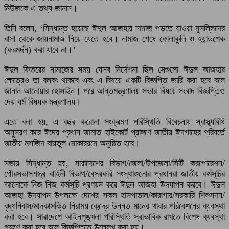
নিউজকে এ তথ্য জানান।
তিনি বলেন, ‘সিদ্ধান্ত হয়েছে ঈদুল আজহার নামাজ পড়তে যাওয়া মুসল্লিদের
বাসা থেকে জায়নামাজ নিয়ে যেতে হবে। নামাজ শেষে কোলাকুলি ও হ্যান্ডশেক
(করমর্দন) করা যাবে না।’
ঈদুল ফিতরের নামাজের সময় যেসব নির্দেশনা ছিল সেগুলো ঈদুল আজহার
ক্ষেত্রেও তা বলবৎ থাকবে এবং এ বিষয়ে একটি বিজ্ঞপ্তি জারি করা হবে বলে
জানান আনোয়ার হোসাইন। পরে আন্তমন্ত্রণালয় সভার বিষয়ে সংবাদ বিজ্ঞপ্তিও
দেয় ধর্ম বিষয়ক মন্ত্রণালয়।
এতে বলা হয়, এ বছর করোনা সংক্রমণ পরিস্থিতি বিবেচনায় স্বাস্থ্যবিধি
অনুসরণ করে ঈদের প্রধান জামাত হাইকোর্ট প্রাঙ্গণে জাতীয় ঈদগাহের পরিবর্তে
জাতীয় মসজিদ বায়তুল মোকাররমে অনুষ্ঠিত হবে।
সভায় সিদ্ধান্ত হয়, সারাদেশের বিভাগ/জেলা/উপজেলা/সিটি করপোরেশন/
পৌরসভাসশস্ত্র বাহিনী বিভাগ/বেসরকরি সংস্থাগুলোর প্রধানরা জাতীয় কর্মসূচির
আলোকে নিজ নিজ কর্মসূচি প্রণয়ন করে ঈদুল আজহা উদযাপন করবে। ঈদুল
আজহা উদযাপন উপলক্ষে দেশের সকল হাসপাতাল/কারাগার/সরকারি শিশুসদন/
বৃদ্ধনিবাস/মাদকাসক্তি নিরাময় কেন্দ্রে উন্নত মানের খাবার পরিবেশনের ব্যবস্থা
করা হবে। সারাদেশে আইনশৃঙ্খলা পরিস্থিতি স্বাভাবিক রাখতে বিশেষ ব্যবস্থা
গ্রহণ করা হবে বলে বিজ্ঞপ্তিতে উল্লেখ করা হয়।