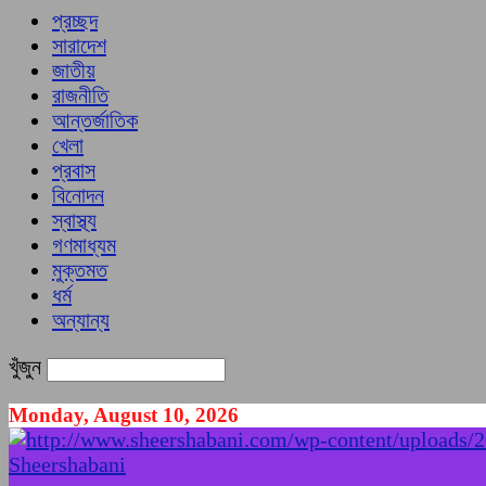
প্রচ্ছদ
সারাদেশ
জাতীয়
রাজনীতি
আন্তর্জাতিক
খেলা
প্রবাস
বিনোদন
স্বাস্থ্য
গণমাধ্যম
মুক্তমত
ধর্ম
অন্যান্য
খুঁজুন
Monday, August 10, 2026
Sheershabani