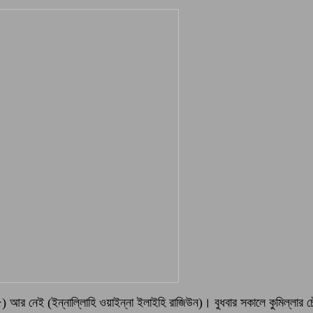
ন (৭৫) আর নেই (ইন্নাল্লিাহি ওয়াইন্না ইলাইহি রাজিউন)। বুধবার সকালে কুমিল্লার