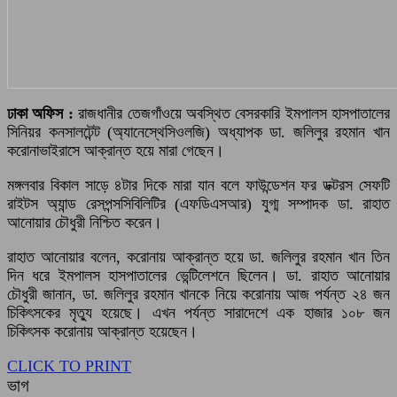
ঢাকা অফিস :
রাজধানীর তেজগাঁওয়ে অবস্থিত বেসরকারি ইমপালস হাসপাতালের
সিনিয়র কনসালটেন্ট (অ্যানেস্থেসিওলজি) অধ্যাপক ডা. জলিলুর রহমান খান
করোনাভাইরাসে আক্রান্ত হয়ে মারা গেছেন।
মঙ্গলবার বিকাল সাড়ে ৪টার দিকে মারা যান বলে ফাউন্ডেশন ফর ডক্টরস সেফটি
রাইটস অ্যান্ড রেসপন্সসিবিলিটির (এফডিএসআর) যুগ্ম সম্পাদক ডা. রাহাত
আনোয়ার চৌধুরী নিশ্চিত করেন।
রাহাত আনোয়ার বলেন, করোনায় আক্রান্ত হয়ে ডা. জলিলুর রহমান খান তিন
দিন ধরে ইমপালস হাসপাতালের ভেন্টিলেশনে ছিলেন। ডা. রাহাত আনোয়ার
চৌধুরী জানান, ডা. জলিলুর রহমান খানকে নিয়ে করোনায় আজ পর্যন্ত ২৪ জন
চিকিৎসকের মৃত্যু হয়েছে। এখন পর্যন্ত সারাদেশে এক হাজার ১০৮ জন
চিকিৎসক করোনায় আক্রান্ত হয়েছেন।
CLICK TO PRINT
ভাগ