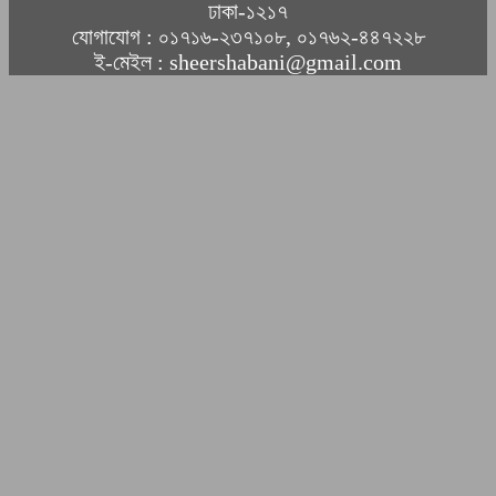
ঢাকা-১২১৭
যোগাযোগ : ০১৭১৬-২৩৭১০৮, ০১৭৬২-৪৪৭২২৮
ই-মেইল : sheershabani@gmail.com