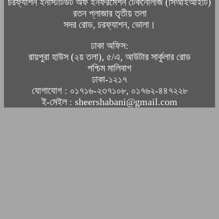
চরফ্যাশন ইনস্টিটিউট অফ ইনফরমেশন টেকনোলজি (সিআইআইটি)
রতন প্লাজার তৃতীয় তলা
সদর রোড, চরফ্যাশন, ভোলা।
ঢাকা অফিস:
রায়পুরা হাউস (২য় তলা), ৫/এ, আউটার সার্কুলার রোড
পশ্চিম মালিবাগ
ঢাকা-১২১৭
যোগাযোগ : ০১৭১৬-২৩৭১০৮, ০১৭৬২-৪৪৭২২৮
ই-মেইল : sheershabani@gmail.com