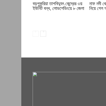
বড়পুকুরিয়া তাপবিদ্যুৎ কেন্দ্রের ৩য়
নাফ নদী থ
ইউনিট বন্ধ, লোডশেডিংয়ে ৮ জেলা
নিয়ে গেল 