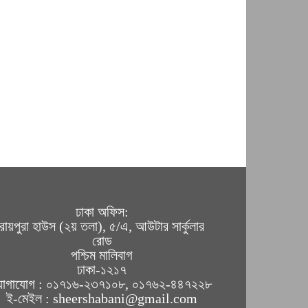
ঢাকা অফিস:
রায়পুরা হাউস (২য় তলা), ৫/এ, আউটার সার্কুলার
রোড
পশ্চিম মালিবাগ
ঢাকা-১২১৭
োগাযোগ : ০১৭১৬-২৩৭১০৮, ০১৭৬২-৪৪৭২২৮
ই-মেইল : sheershabani@gmail.com