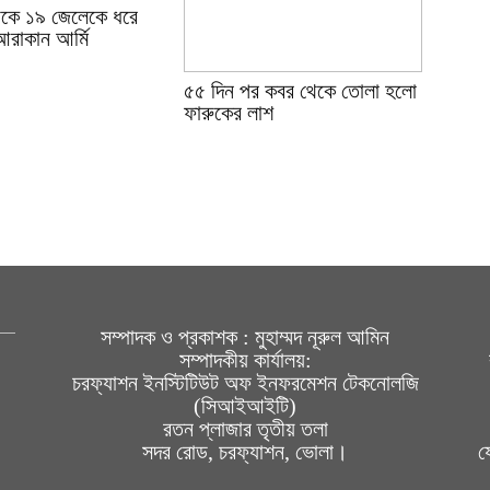
েকে ১৯ জেলেকে ধরে
আরাকান আর্মি
৫৫ দিন পর কবর থেকে তোলা হলো
ফারুকের লাশ
সম্পাদক ও প্রকাশক : মুহাম্মদ নূরুল আমিন
সম্পাদকীয় কার্যালয়:
চরফ্যাশন ইনস্টিটিউট অফ ইনফরমেশন টেকনোলজি
(সিআইআইটি)
রতন প্লাজার তৃতীয় তলা
সদর রোড, চরফ্যাশন, ভোলা।
য