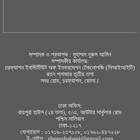
সম্পাদক ও প্রকাশক : মুহাম্মদ নূরুল আমিন
সম্পাদকীয় কার্যালয়:
চরফ্যাশন ইনস্টিটিউট অফ ইনফরমেশন টেকনোলজি (সিআইআইটি)
রতন প্লাজার তৃতীয় তলা
সদর রোড, চরফ্যাশন, ভোলা।
ঢাকা অফিস:
রায়পুরা হাউস (২য় তলা), ৫/এ, আউটার সার্কুলার রোড
পশ্চিম মালিবাগ
ঢাকা-১২১৭
যোগাযোগ : ০১৭১৬-২৩৭১০৮, ০১৭৬২-৪৪৭২২৮
ই-মেইল : sheershabani@gmail.com