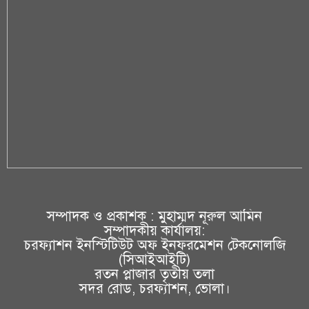
সম্পাদক ও প্রকাশক : মুহাম্মদ নূরুল আমিন
সম্পাদকীয় কার্যালয়:
চরফ্যাশন ইনস্টিটিউট অফ ইনফরমেশন টেকনোলজি
(সিআইআইটি)
রতন প্লাজার তৃতীয় তলা
সদর রোড, চরফ্যাশন, ভোলা।