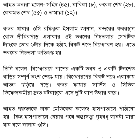
আহত অন্যরা হলেন- সহিদ (৪৫), নাবিলা (৮), রুবেল শেখ (২৮),
লেকমত শেখ (৫৫) ও তামান্না (১২)।
বন্দর থানার ওসি রফিকুল ইসলাম জানান, বন্দরের কবরস্থান
রোড দীঘিরপাড় এলাকার ওই ভবনের নিচতলার সেপটিক
ট্যাংকে ভোর ৬টার দিকে হঠাৎ বিকট শব্দে বিস্ফোরণ হয়। এতে
ভবনের নিচতলা ক্ষতিগ্রস্ত হয়।
তিনি বলেন, বিস্ফোরণে পাশের একটি ভবন ও একটি টিনশেড
বাড়ির সম্পূর্ণ অংশ ভেঙে যায়। বিস্ফোরণের বিকট শব্দে এলাকায়
আতঙ্ক ছড়িয়ে পড়ে। বন্দর ফায়ার সার্ভিস ও সিভিল
ডিফেন্সকর্মীরা দ্রুত ঘটনাস্থলে এসে দুটি লাশ উদ্ধার করে।
আহত ছয়জনকে ঢাকা মেডিকেল কলেজ হাসপাতালে পাঠানো
হয়। কিন্তু হাসপাতালে নেয়ার পথে অন্তঃসত্ত্বা গৃহবধূ লাবনী মারা
যান বলে জানান ওসি।