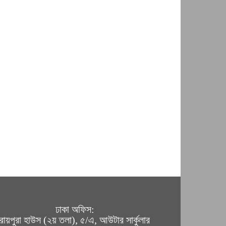
ঢাকা অফিস:
রায়পুরা হাউস (২য় তলা), ৫/এ, আউটার সার্কুলার