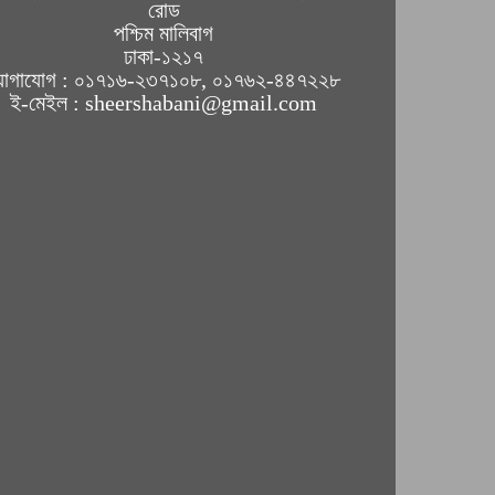
রোড
পশ্চিম মালিবাগ
ঢাকা-১২১৭
োগাযোগ : ০১৭১৬-২৩৭১০৮, ০১৭৬২-৪৪৭২২৮
ই-মেইল : sheershabani@gmail.com